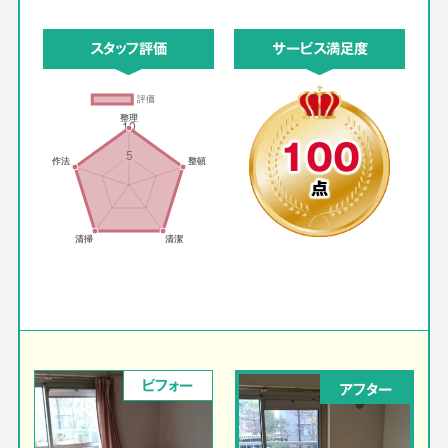
スタッフ評価
サービス満足度
100
点
ビフォー
アフター