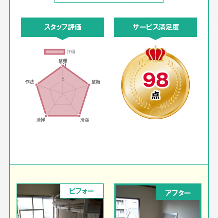
スタッフ評価
サービス満足度
98
点
ビフォー
アフター