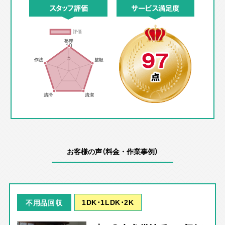
スタッフ評価
サービス満足度
97
点
お客様の声（料金・作業事例）
1DK･1LDK･2K
不用品回収