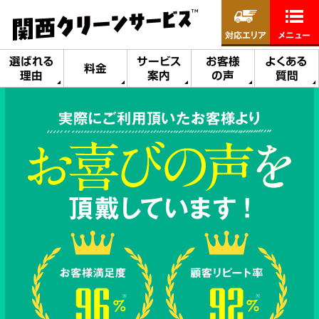
対応エリア
メニュー
選ばれる
サービス
お客様
よくある
料金
理由
案内
の声
質問
実際にご利用頂いたお客様より