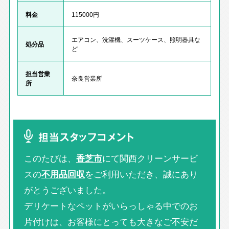
料金
115000円
エアコン、洗濯機、スーツケース、照明器具な
処分品
ど
担当営業
奈良営業所
所
担当スタッフコメント
このたびは、
香芝市
にて関西クリーンサービ
スの
不用品回収
をご利用いただき、誠にあり
がとうございました。
デリケートなペットがいらっしゃる中でのお
片付けは、お客様にとっても大きなご不安だ