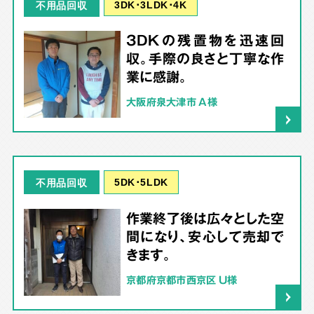
3DK･3LDK･4K
不用品回収
3DKの残置物を迅速回
収。手際の良さと丁寧な作
業に感謝。
大阪府泉大津市 A様
5DK･5LDK
不用品回収
作業終了後は広々とした空
間になり、安心して売却で
きます。
京都府京都市西京区 U様