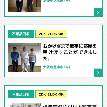
京都市伏見区 D様
2DK･2LDK･3K
不用品回収
おかげさまで無事に部屋を
明け渡すことができまし
た。
大阪府豊中市 U様
2DK･2LDK･3K
不用品回収
退去前の片付けと家電買