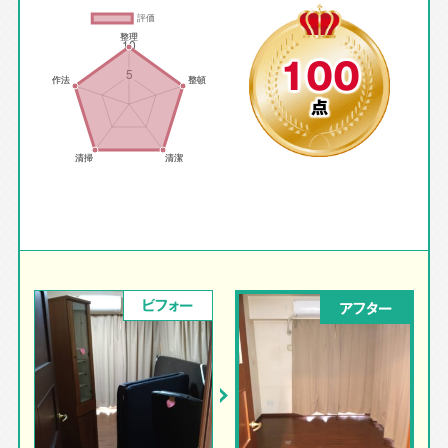
100
点
ビフォー
アフター