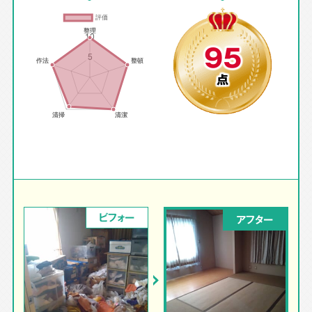
95
点
ビフォー
アフター