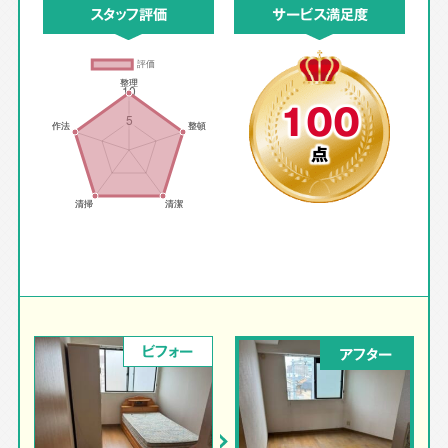
スタッフ評価
サービス満足度
100
点
ビフォー
アフター