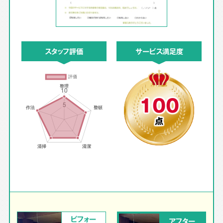
スタッフ評価
サービス満足度
100
点
ビフォー
アフター