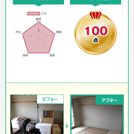
100
点
ビフォー
アフター