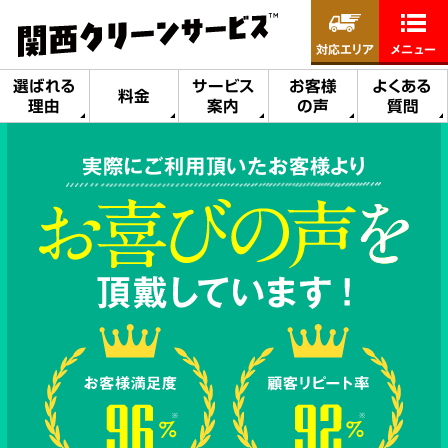
対応エリア
メニュー
選ばれる
サービス
お客様
よくある
料金
理由
案内
の声
質問
実際にご利用頂いたお客様より