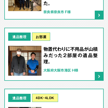
た。
奈良県奈良市 F様
お部屋
遺品整理
物置代わりに不用品が山積
みだった2部屋の遺品整
理。
大阪府大阪市港区 H様
4DK･4LDK
遺品整理