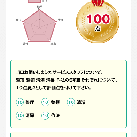
100
点
当日お伺いしましたサービススタッフについて、
整理・整頓・清潔・清掃・作法の5項目それぞれについて、
10点満点として評価点を付けて下さい。
整理
整頓
清潔
10
10
10
清掃
作法
10
10