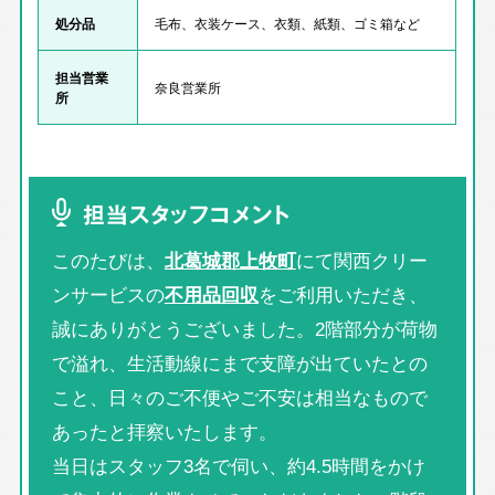
処分品
毛布、衣装ケース、衣類、紙類、ゴミ箱など
担当営業
奈良営業所
所
担当スタッフコメント
このたびは、
北葛城郡上牧町
にて関西クリー
ンサービスの
不用品回収
をご利用いただき、
誠にありがとうございました。2階部分が荷物
で溢れ、生活動線にまで支障が出ていたとの
こと、日々のご不便やご不安は相当なもので
あったと拝察いたします。
当日はスタッフ3名で伺い、約4.5時間をかけ