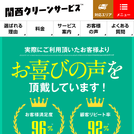
対応エリア
メニュー
選ばれる
サービス
お客様
よくある
料金
理由
案内
の声
質問
実際にご利用頂いたお客様より