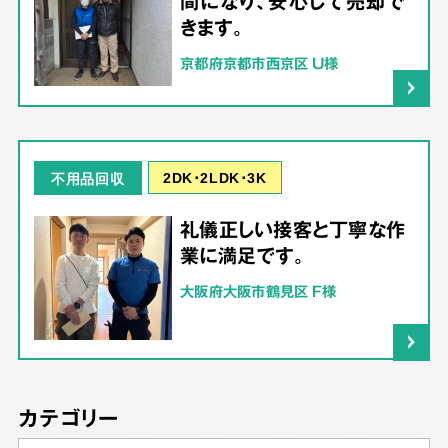
間になり、安心して売却で
きます。
京都府京都市西京区 U様
2DK･2LDK･3K
不用品回収
礼儀正しい接客と丁寧な作
業に満足です。
大阪府大阪市鶴見区 F様
カテゴリー