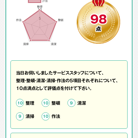
98
点
当日お伺いしましたサービススタッフについて、
整理・整頓・清潔・清掃・作法の5項目それぞれについて、
10点満点として評価点を付けて下さい。
整理
整頓
清潔
10
10
9
清掃
作法
9
10