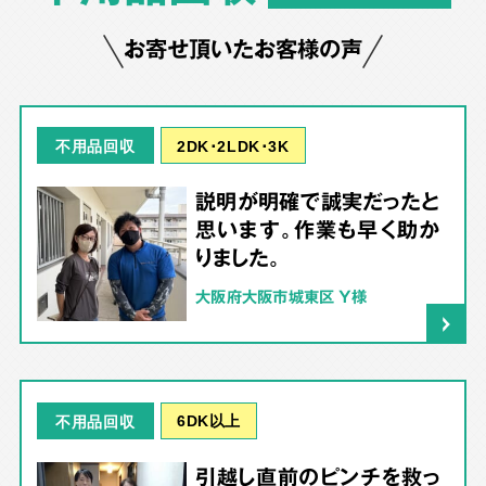
お寄せ頂いたお客様の声
2DK･2LDK･3K
不用品回収
説明が明確で誠実だったと
思います。作業も早く助か
りました。
大阪府大阪市城東区 Y様
6DK以上
不用品回収
引越し直前のピンチを救っ