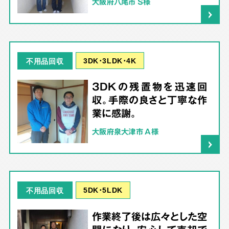
大阪府八尾市 S様
3DK･3LDK･4K
不用品回収
3DKの残置物を迅速回
収。手際の良さと丁寧な作
業に感謝。
大阪府泉大津市 A様
5DK･5LDK
不用品回収
作業終了後は広々とした空