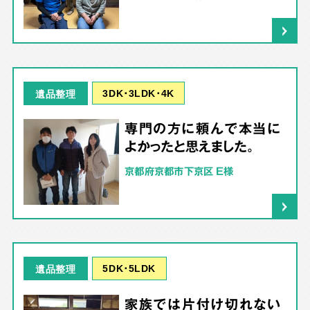
3DK･3LDK･4K
遺品整理
専門の方に頼んで本当に
よかったと思えました。
京都府京都市下京区 E様
5DK･5LDK
遺品整理
家族では片付け切れない