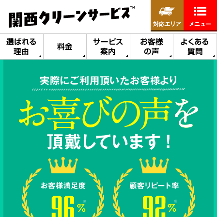
対応エリア
メニュー
選ばれる
サービス
お客様
よくある
料金
理由
案内
の声
質問
実際にご利用頂いたお客様より