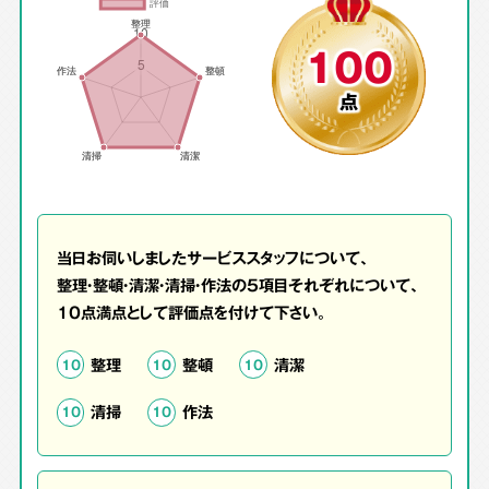
100
点
当日お伺いしましたサービススタッフについて、
整理・整頓・清潔・清掃・作法の5項目それぞれについて、
10点満点として評価点を付けて下さい。
整理
整頓
清潔
10
10
10
清掃
作法
10
10