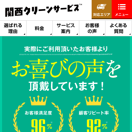
対応エリア
メニュー
選ばれる
サービス
お客様
よくある
料金
理由
案内
の声
質問
実際にご利用頂いたお客様より