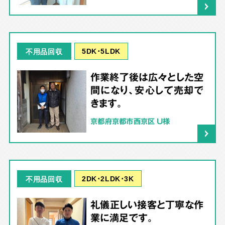
5DK･5LDK
不用品回収
作業終了後は広々とした空
間になり、安心して売却で
きます。
京都府京都市西京区 U様
2DK･2LDK･3K
不用品回収
礼儀正しい接客と丁寧な作
業に満足です。