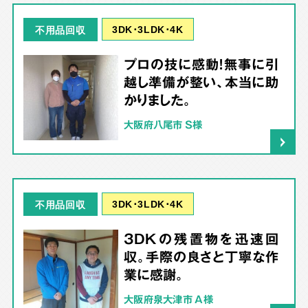
3DK･3LDK･4K
不用品回収
プロの技に感動！無事に引
越し準備が整い、本当に助
かりました。
大阪府八尾市 S様
3DK･3LDK･4K
不用品回収
3DKの残置物を迅速回
収。手際の良さと丁寧な作
業に感謝。
大阪府泉大津市 A様