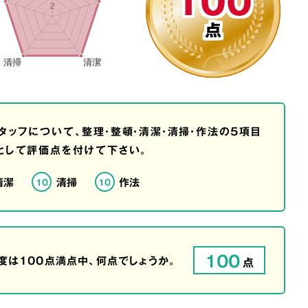
100
点
タッフについて、整理・整頓・清潔・清掃・作法の5項目
として評価点を付けて下さい。
清潔
清掃
作法
10
10
100
は100点満点中、何点でしょうか。
点