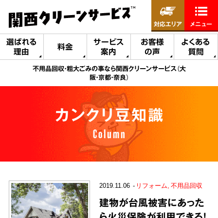
対応エリア
メニュー
選ばれる
サービス
お客様
よくある
料金
理由
案内
の声
質問
不用品回収・粗大ごみの事なら関西クリーンサービス（大
阪・京都・奈良）
カンクリ豆知識
Column
2019.11.06
リフォーム
不用品回収
建物が台風被害にあった
ら火災保険が利用できる！