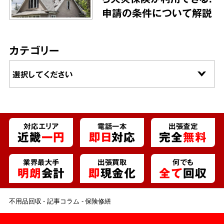
申請の条件について解説
カテゴリー
対応エリア
電話一本
出張査定
近畿
一円
即日
対応
完全
無料
業界最大手
出張買取
何でも
明朗
会計
即
現金化
全て
回収
不用品回収
記事コラム
保険修繕