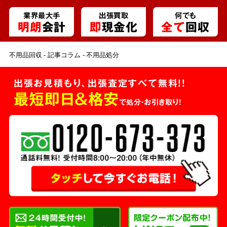
業界最大手
出張買取
何でも
明朗
会計
即
現金化
全て
回収
不用品回収
記事コラム
不用品処分
出張お見積もり、出張査定すべて無料!!
最短即日＆格安
で処分・お引き取り！