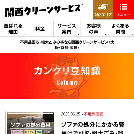
対応エリア
メニュー
選ばれる
サービス
お客様
よくある
料金
理由
案内
の声
質問
不用品回収・粗大ごみの事なら関西クリーンサービス（大
阪・京都・奈良）
カンクリ豆知識
Column
2025.06.25
不用品回収
ソファの処分にかかる費
用は？回収・粗大ごみ・買