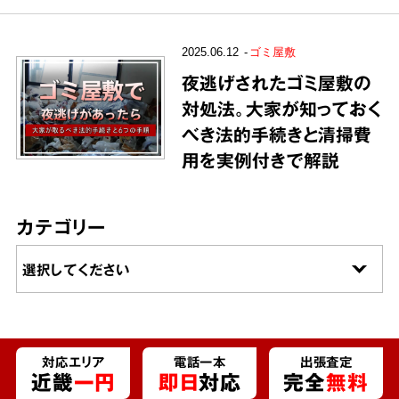
2025.06.12
ゴミ屋敷
夜逃げされたゴミ屋敷の
対処法。大家が知っておく
べき法的手続きと清掃費
用を実例付きで解説
カテゴリー
対応エリア
電話一本
出張査定
近畿
一円
即日
対応
完全
無料