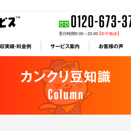
受付時間8:00～20:00
【年中無休】
収実績・料金例
サービス案内
お客様の声
カンクリ豆知識
Column