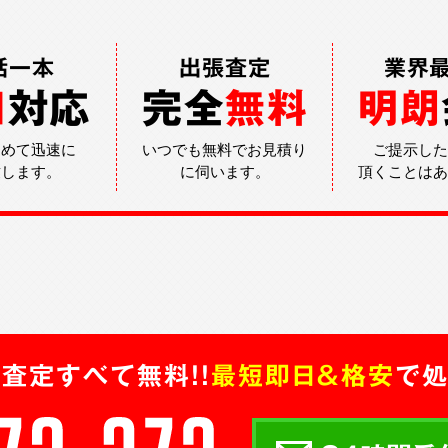
話一本
出張査定
業界
日
対応
完全
無料
明朗
込めて迅速に
いつでも無料でお見積り
ご提示した
致します。
に伺います。
頂くことはあ
査定すべて無料!!
最短即日＆格安
で処