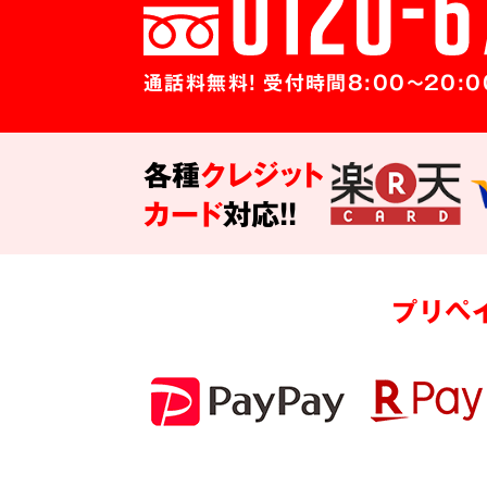
通話料無料! 受付時間8:00～20:0
各種
クレジット
カード
対応!!
プリペ