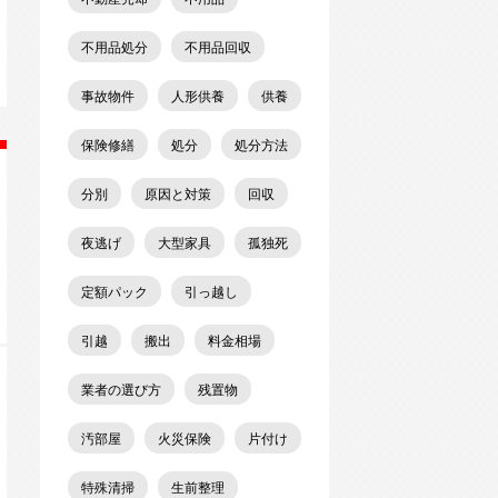
不用品処分
不用品回収
事故物件
人形供養
供養
保険修繕
処分
処分方法
分別
原因と対策
回収
夜逃げ
大型家具
孤独死
定額パック
引っ越し
引越
搬出
料金相場
業者の選び方
残置物
汚部屋
火災保険
片付け
特殊清掃
生前整理