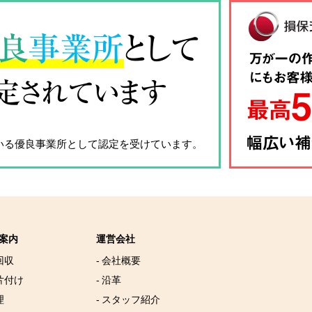
良
事業所
として
定されています
いる優良事業所として認定を受けています。
案内
運営会社
回収
- 会社概要
片付け
- 沿革
理
- スタッフ紹介