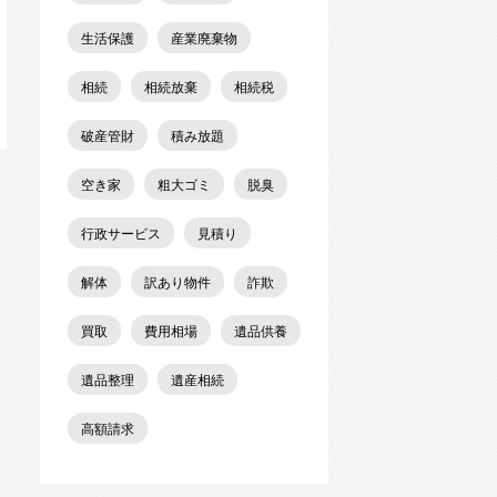
生活保護
産業廃棄物
相続
相続放棄
相続税
破産管財
積み放題
空き家
粗大ゴミ
脱臭
行政サービス
見積り
解体
訳あり物件
詐欺
買取
費用相場
遺品供養
遺品整理
遺産相続
高額請求