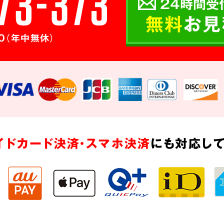
24時間受
無料
お見
0（年中無休）
イドカード決済・スマホ決済
にも対応して