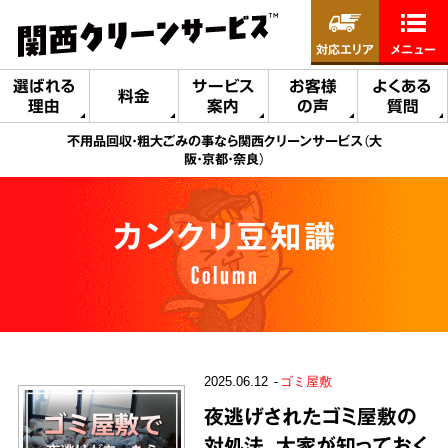
対応エリア
メニュー
選ばれる
サービス
お客様
よくある
料金
理由
案内
の声
質問
不用品回収・粗大ごみの事なら関西クリーンサービス（大
阪・京都・奈良）
カンクリ豆知識
Column
2025.06.12
ゴミ屋敷
夜逃げされたゴミ屋敷の
対処法。大家が知っておく