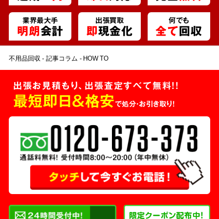
業界最大手
出張買取
何でも
明朗
会計
即
現金化
全て
回収
不用品回収
記事コラム
HOW TO
出張お見積もり、出張査定すべて無料!!
最短即日＆格安
で処分・お引き取り！