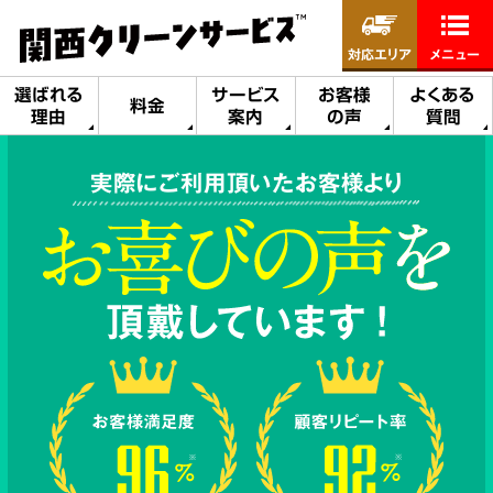
対応エリア
メニュー
選ばれる
サービス
お客様
よくある
料金
理由
案内
の声
質問
実際にご利用頂いたお客様より