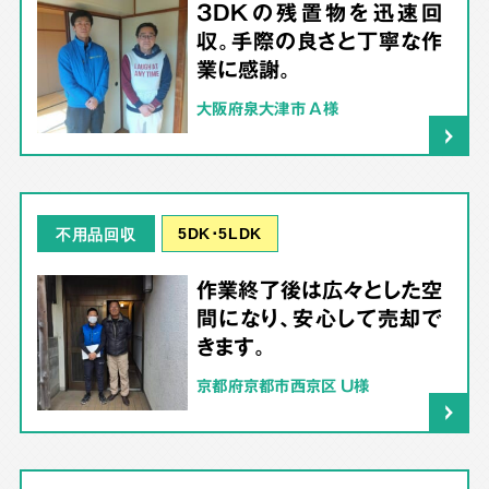
3DKの残置物を迅速回
収。手際の良さと丁寧な作
業に感謝。
大阪府泉大津市 A様
5DK･5LDK
不用品回収
作業終了後は広々とした空
間になり、安心して売却で
きます。
京都府京都市西京区 U様