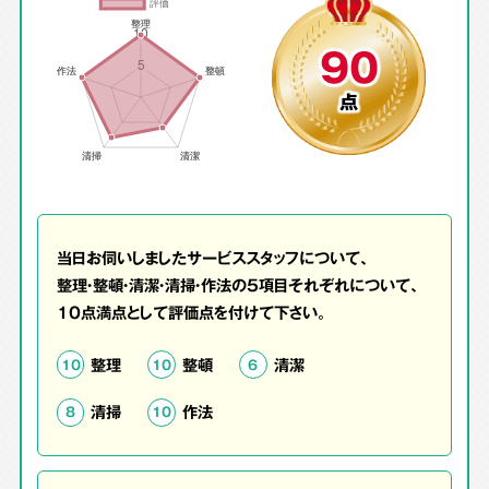
90
点
当日お伺いしましたサービススタッフについて、
整理・整頓・清潔・清掃・作法の5項目それぞれについて、
10点満点として評価点を付けて下さい。
整理
整頓
清潔
10
10
6
清掃
作法
8
10