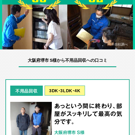
※自社調べ
大阪府堺市 S様から不用品回収への口コミ
3DK･3LDK･4K
不用品回収
あっという間に終わり、部
屋がスッキリして最高の気
分です。
大阪府堺市 S様