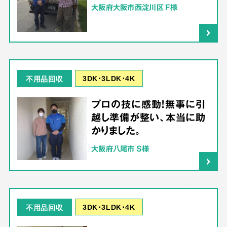
大阪府大阪市西淀川区 F様
3DK･3LDK･4K
不用品回収
プロの技に感動！無事に引
越し準備が整い、本当に助
かりました。
大阪府八尾市 S様
3DK･3LDK･4K
不用品回収