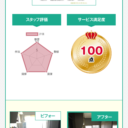
スタッフ評価
サービス満足度
100
点
ビフォー
アフター