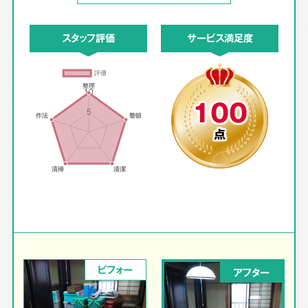
スタッフ評価
サービス満足度
100
点
ビフォー
アフター