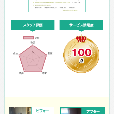
スタッフ評価
サービス満足度
100
点
ビフォー
アフター