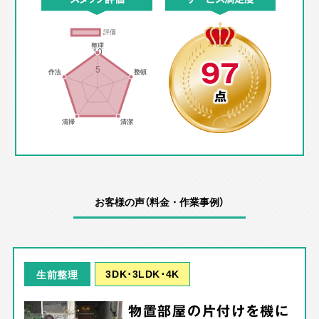
97
点
お客様の声（料金・作業事例）
3DK･3LDK･4K
生前整理
物置部屋の片付けを機に