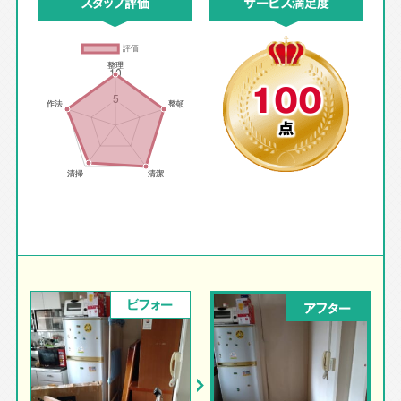
スタッフ評価
サービス満足度
100
点
ビフォー
アフター