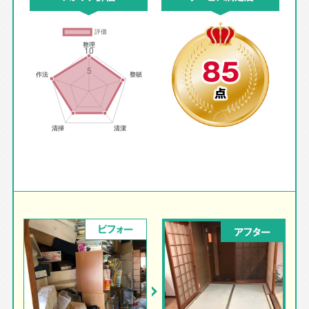
85
点
ビフォー
アフター