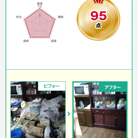
95
点
ビフォー
アフター