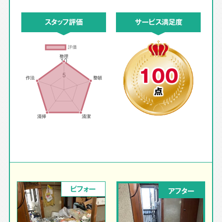
スタッフ評価
サービス満足度
100
点
ビフォー
アフター