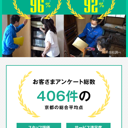
※自社調べ
お客さまアンケート総数
406件
の
京都の
総合平均点
スタッフ評価
サービス満足度