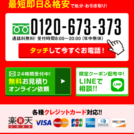
最短即日＆格安
で処分・お引き取り！
各種
クレジットカード
対応!!