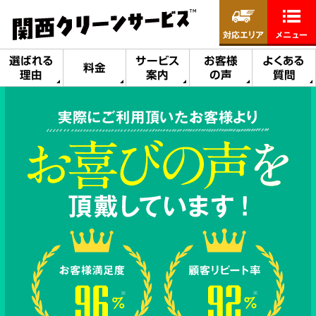
対応エリア
メニュー
選ばれる
サービス
お客様
よくある
料金
理由
案内
の声
質問
実際にご利用頂いたお客様より