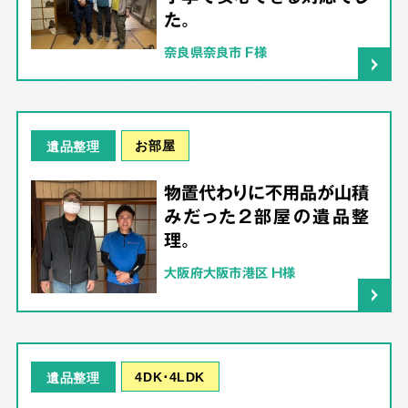
た。
奈良県奈良市 F様
お部屋
遺品整理
物置代わりに不用品が山積
みだった2部屋の遺品整
理。
大阪府大阪市港区 H様
4DK･4LDK
遺品整理