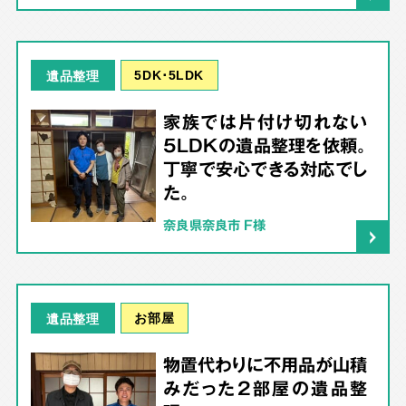
5DK･5LDK
遺品整理
家族では片付け切れない
5LDKの遺品整理を依頼。
丁寧で安心できる対応でし
た。
奈良県奈良市 F様
お部屋
遺品整理
物置代わりに不用品が山積
みだった2部屋の遺品整