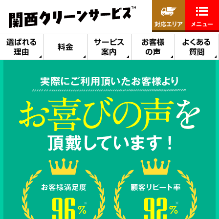
対応エリア
メニュー
選ばれる
サービス
お客様
よくある
料金
理由
案内
の声
質問
実際にご利用頂いたお客様より