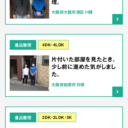
理。
大阪府大阪市港区 H様
4DK･4LDK
遺品整理
片付いた部屋を見たとき、
少し前に進めた気がしまし
た。
大阪府柏原市 B様
2DK･2LDK･3K
遺品整理