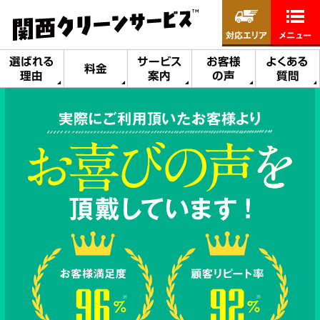
対応エリア
メニュー
選ばれる
サービス
お客様
よくある
料金
理由
案内
の声
質問
実際にご利用頂いたお客様より