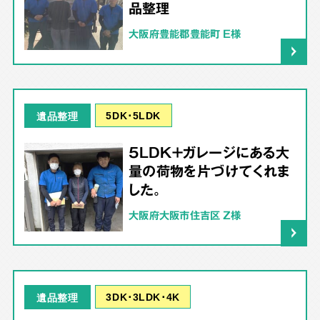
品整理
大阪府豊能郡豊能町 E様
5DK･5LDK
遺品整理
5LDK＋ガレージにある大
量の荷物を片づけてくれま
した。
大阪府大阪市住吉区 Z様
3DK･3LDK･4K
遺品整理