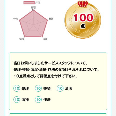
100
点
当日お伺いしましたサービススタッフについて、
整理・整頓・清潔・清掃・作法の5項目それぞれについて、
10点満点として評価点を付けて下さい。
整理
整頓
清潔
10
10
10
清掃
作法
10
10