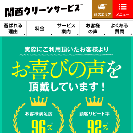
対応エリア
メニュー
選ばれる
サービス
お客様
よくある
料金
理由
案内
の声
質問
実際にご利用頂いたお客様より