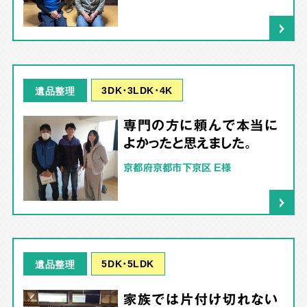
3DK･3LDK･4K
遺品整理
専門の方に頼んで本当に
よかったと思えました。
京都府京都市下京区 E様
5DK･5LDK
遺品整理
家族では片付け切れない