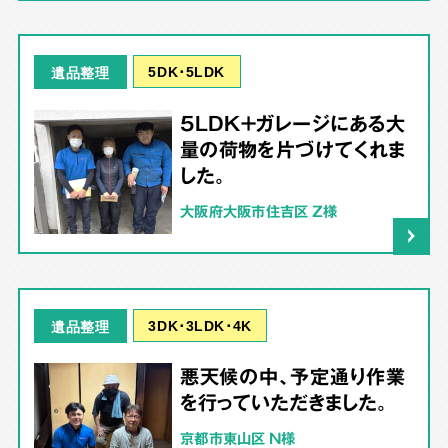
5DK･5LDK
遺品整理
5LDK＋ガレージにある大
量の荷物を片づけてくれま
した。
大阪府大阪市住吉区 Z様
3DK･3LDK･4K
遺品整理
悪天候の中、予定通り作業
を行っていただきました。
京都市東山区 N様