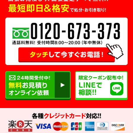
最短即日＆格安
で処分・お引き取り！
各種
クレジットカード
対応!!