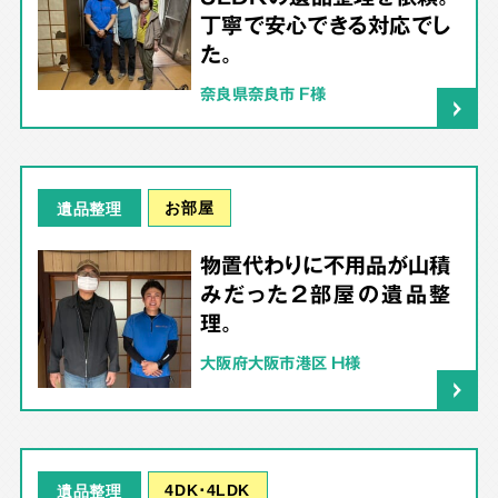
丁寧で安心できる対応でし
た。
奈良県奈良市 F様
お部屋
遺品整理
物置代わりに不用品が山積
みだった2部屋の遺品整
理。
大阪府大阪市港区 H様
4DK･4LDK
遺品整理