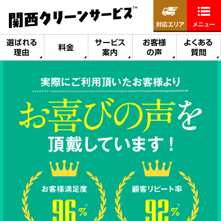
対応エリア
メニュー
選ばれる
サービス
お客様
よくある
料金
理由
案内
の声
質問
実際にご利用頂いたお客様より