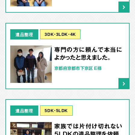
3DK･3LDK･4K
遺品整理
専門の方に頼んで本当に
よかったと思えました。
京都府京都市下京区 E様
5DK･5LDK
遺品整理
家族では片付け切れない
5LDKの遺品整理を依頼。