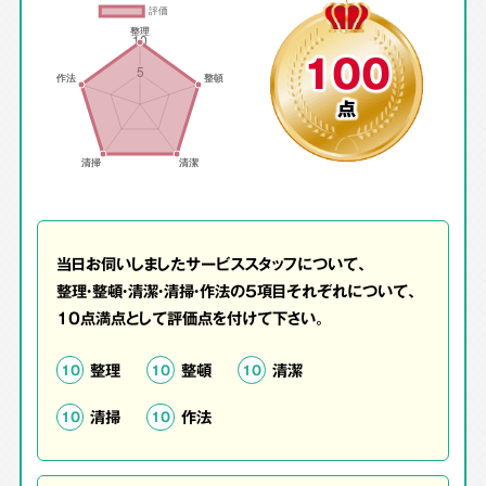
100
点
当日お伺いしましたサービススタッフについて、
整理・整頓・清潔・清掃・作法の5項目それぞれについて、
10点満点として評価点を付けて下さい。
整理
整頓
清潔
10
10
10
清掃
作法
10
10