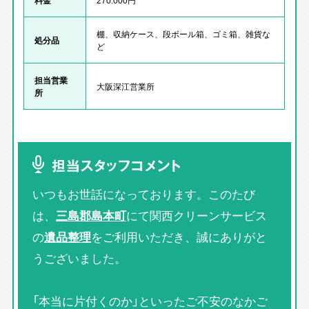
棚、収納ケース、段ボール箱、ゴミ箱、雑貨な
処分品
ど
担当営業
大阪深江営業所
所
担当スタッフコメント
いつもお世話になっております。このたび
は、
三島郡島本町
にて関西クリーンサービス
の
遺品整理
をご利用いただき、誠にありがと
うございました。
「本当に片付くのか」といったご不安のなかご