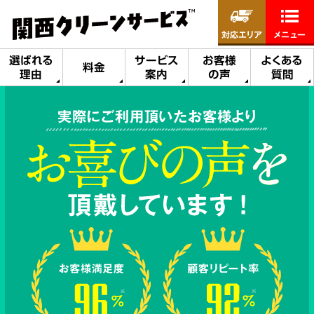
対応エリア
メニュー
選ばれる
サービス
お客様
よくある
料金
理由
案内
の声
質問
実際にご利用頂いたお客様より