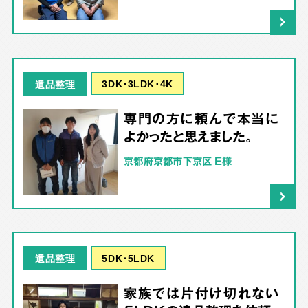
3DK･3LDK･4K
遺品整理
専門の方に頼んで本当に
よかったと思えました。
京都府京都市下京区 E様
5DK･5LDK
遺品整理
家族では片付け切れない