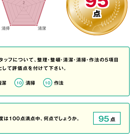
95
点
タッフについて、整理・整頓・清潔・清掃・作法の5項目
として評価点を付けて下さい。
清潔
清掃
作法
10
10
95
は100点満点中、何点でしょうか。
点