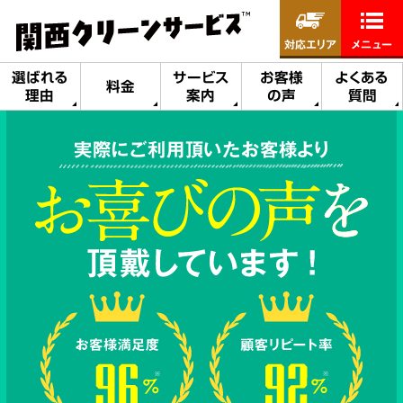
対応エリア
メニュー
選ばれる
サービス
お客様
よくある
料金
理由
案内
の声
質問
実際にご利用頂いたお客様より