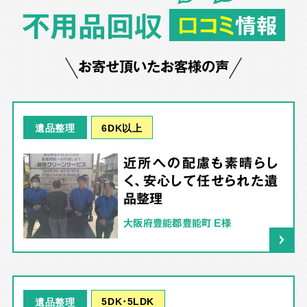
不用品回収
口コミ
情報
お寄せ頂いたお客様の声
6DK以上
遺品整理
近所への配慮も素晴らし
く、安心して任せられた遺
品整理
大阪府豊能郡豊能町 E様
5DK･5LDK
遺品整理