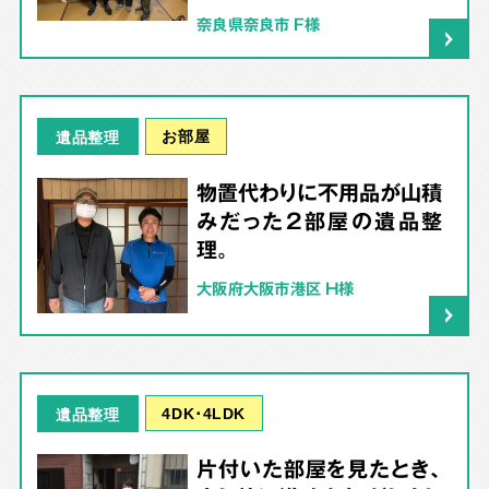
奈良県奈良市 F様
お部屋
遺品整理
物置代わりに不用品が山積
みだった2部屋の遺品整
理。
大阪府大阪市港区 H様
4DK･4LDK
遺品整理
片付いた部屋を見たとき、