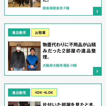
奈良県奈良市 F様
お部屋
遺品整理
物置代わりに不用品が山積
みだった2部屋の遺品整
理。
大阪府大阪市港区 H様
4DK･4LDK
遺品整理
片付いた部屋を見たとき、