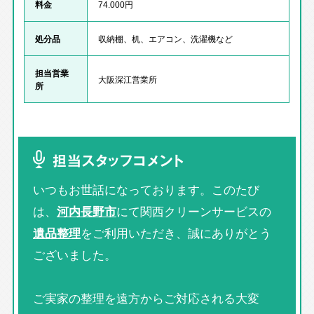
料金
74.000円
処分品
収納棚、机、エアコン、洗濯機など
担当営業
大阪深江営業所
所
担当スタッフコメント
いつもお世話になっております。このたび
は、
河内長野市
にて関西クリーンサービスの
遺品整理
をご利用いただき、誠にありがとう
ございました。
ご実家の整理を遠方からご対応される大変