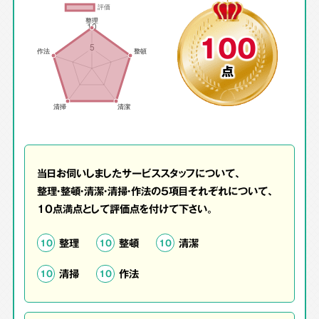
100
点
当日お伺いしましたサービススタッフについて、
整理・整頓・清潔・清掃・作法の5項目それぞれについて、
10点満点として評価点を付けて下さい。
整理
整頓
清潔
10
10
10
清掃
作法
10
10