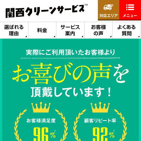
対応エリア
メニュー
選ばれる
サービス
お客様
よくある
料金
理由
案内
の声
質問
実際にご利用頂いたお客様より