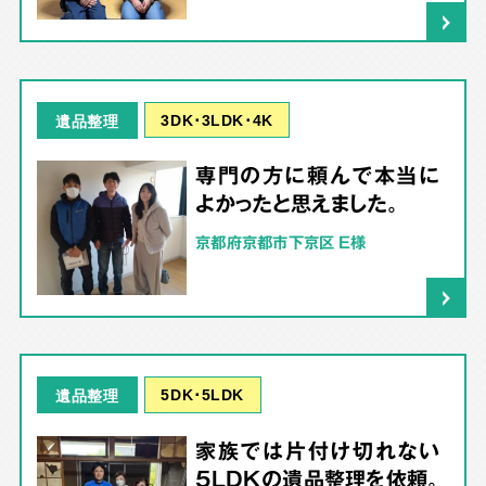
3DK･3LDK･4K
遺品整理
専門の方に頼んで本当に
よかったと思えました。
京都府京都市下京区 E様
5DK･5LDK
遺品整理
家族では片付け切れない
5LDKの遺品整理を依頼。