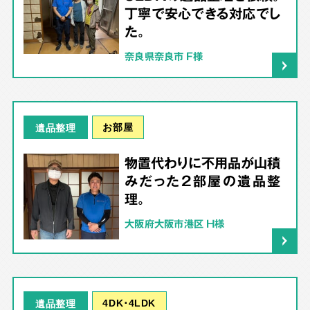
丁寧で安心できる対応でし
た。
奈良県奈良市 F様
お部屋
遺品整理
物置代わりに不用品が山積
みだった2部屋の遺品整
理。
大阪府大阪市港区 H様
4DK･4LDK
遺品整理