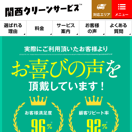
対応エリア
メニュー
選ばれる
サービス
お客様
よくある
料金
理由
案内
の声
質問
実際にご利用頂いたお客様より