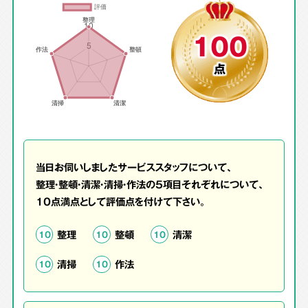
100
点
当日お伺いしましたサービススタッフについて、
整理・整頓・清潔・清掃・作法の5項目それぞれについて、
10点満点として評価点を付けて下さい。
整理
整頓
清潔
10
10
10
清掃
作法
10
10