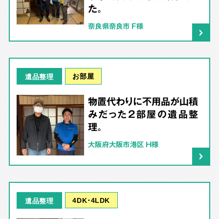
た。
奈良県奈良市 F様
お部屋
遺品整理
物置代わりに不用品が山積
みだった2部屋の遺品整
理。
大阪府大阪市港区 H様
4DK･4LDK
遺品整理