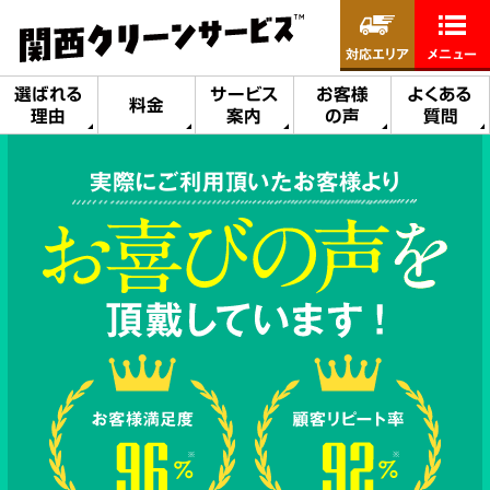
対応エリア
メニュー
選ばれる
サービス
お客様
よくある
料金
理由
案内
の声
質問
実際にご利用頂いたお客様より