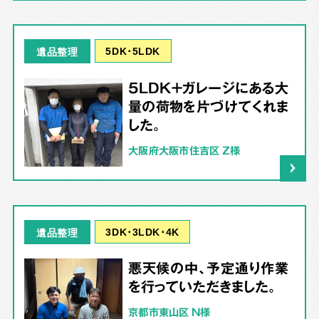
5DK･5LDK
遺品整理
5LDK＋ガレージにある大
量の荷物を片づけてくれま
した。
大阪府大阪市住吉区 Z様
3DK･3LDK･4K
遺品整理
悪天候の中、予定通り作業
を行っていただきました。
京都市東山区 N様