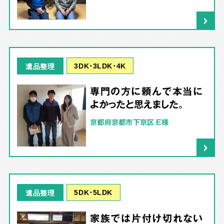
3DK･3LDK･4K
遺品整理
専門の方に頼んで本当に
よかったと思えました。
京都府京都市下京区 E様
5DK･5LDK
遺品整理
家族では片付け切れない