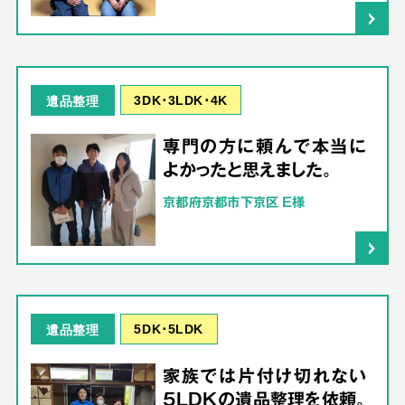
3DK･3LDK･4K
遺品整理
専門の方に頼んで本当に
よかったと思えました。
京都府京都市下京区 E様
5DK･5LDK
遺品整理
家族では片付け切れない
5LDKの遺品整理を依頼。