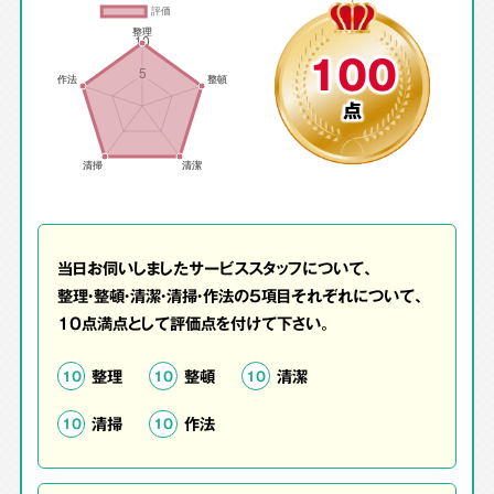
100
点
当日お伺いしましたサービススタッフについて、
整理・整頓・清潔・清掃・作法の5項目それぞれについて、
10点満点として評価点を付けて下さい。
整理
整頓
清潔
10
10
10
清掃
作法
10
10