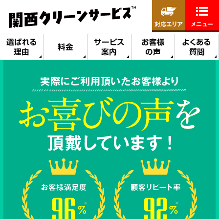
対応エリア
メニュー
選ばれる
サービス
お客様
よくある
料金
理由
案内
の声
質問
実際にご利用頂いたお客様より