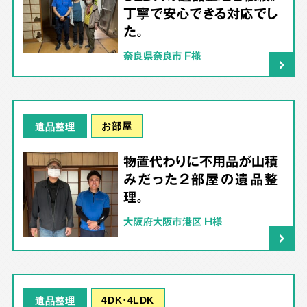
丁寧で安心できる対応でし
た。
奈良県奈良市 F様
お部屋
遺品整理
物置代わりに不用品が山積
みだった2部屋の遺品整
理。
大阪府大阪市港区 H様
4DK･4LDK
遺品整理