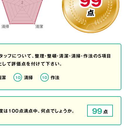
99
点
タッフについて、整理・整頓・清潔・清掃・作法の5項目
として評価点を付けて下さい。
清潔
清掃
作法
10
10
99
は100点満点中、何点でしょうか。
点