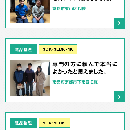
京都市東山区 N様
3DK･3LDK･4K
遺品整理
専門の方に頼んで本当に
よかったと思えました。
京都府京都市下京区 E様
5DK･5LDK
遺品整理