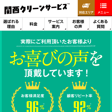
対応エリア
メニュー
選ばれる
サービス
お客様
よくある
料金
理由
案内
の声
質問
実際にご利用頂いたお客様より