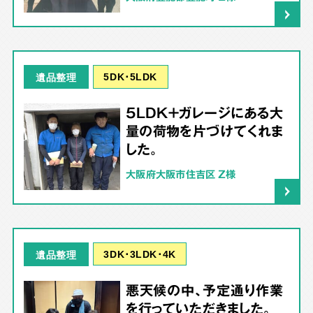
5DK･5LDK
遺品整理
5LDK＋ガレージにある大
量の荷物を片づけてくれま
した。
大阪府大阪市住吉区 Z様
3DK･3LDK･4K
遺品整理
悪天候の中、予定通り作業
を行っていただきました。