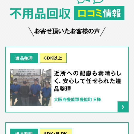
不用品回収
口コミ
情報
お寄せ頂いたお客様の声
6DK以上
遺品整理
近所への配慮も素晴らし
く、安心して任せられた遺
品整理
大阪府豊能郡豊能町 E様
5DK･5LDK
遺品整理