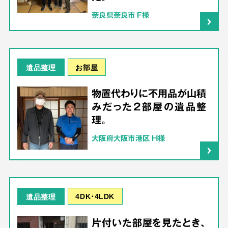
奈良県奈良市 F様
お部屋
遺品整理
物置代わりに不用品が山積
みだった2部屋の遺品整
理。
大阪府大阪市港区 H様
4DK･4LDK
遺品整理
片付いた部屋を見たとき、