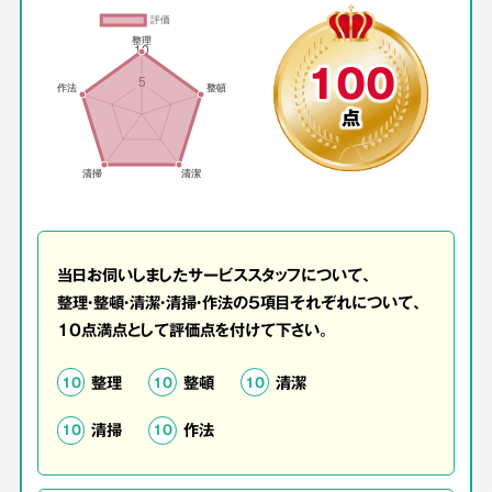
100
点
当日お伺いしましたサービススタッフについて、
整理・整頓・清潔・清掃・作法の5項目それぞれについて、
10点満点として評価点を付けて下さい。
整理
整頓
清潔
10
10
10
清掃
作法
10
10