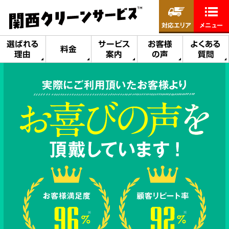
対応エリア
メニュー
選ばれる
サービス
お客様
よくある
料金
理由
案内
の声
質問
実際にご利用頂いたお客様より