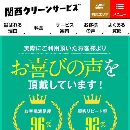
対応エリア
メニュー
選ばれる
サービス
お客様
よくある
料金
理由
案内
の声
質問
実際にご利用頂いたお客様より