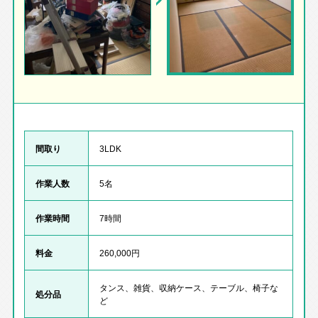
間取り
3LDK
作業人数
5名
作業時間
7時間
料金
260,000円
タンス、雑貨、収納ケース、テーブル、椅子な
処分品
ど