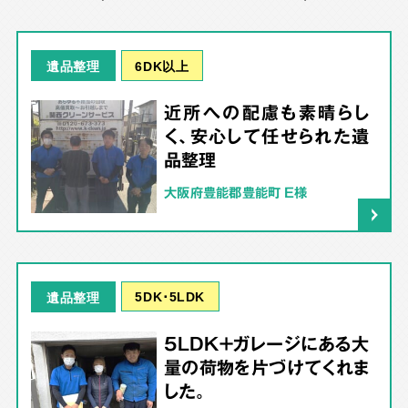
6DK以上
遺品整理
近所への配慮も素晴らし
く、安心して任せられた遺
品整理
大阪府豊能郡豊能町 E様
5DK･5LDK
遺品整理
5LDK＋ガレージにある大
量の荷物を片づけてくれま
した。