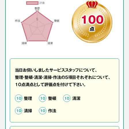
100
点
当日お伺いしましたサービススタッフについて、
整理・整頓・清潔・清掃・作法の5項目それぞれについて、
10点満点として評価点を付けて下さい。
整理
整頓
清潔
10
10
10
清掃
作法
10
10