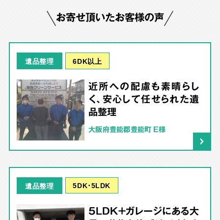
お寄せ頂いたお客様の声
6DK以上
遺品整理
近所への配慮も素晴らし
く、安心して任せられた遺
品整理
大阪府豊能郡豊能町 E様
5DK･5LDK
遺品整理
5LDK＋ガレージにある大