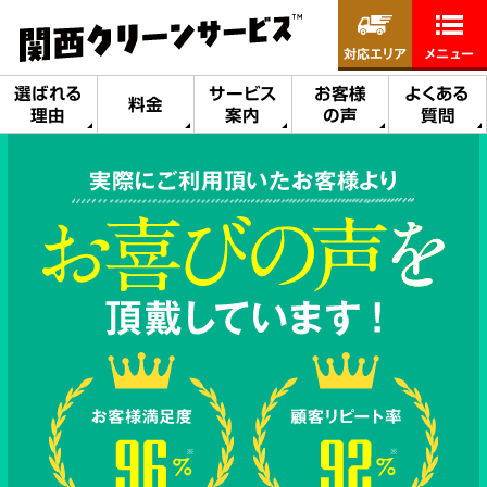
対応エリア
メニュー
選ばれる
サービス
お客様
よくある
料金
理由
案内
の声
質問
実際にご利用頂いたお客様より