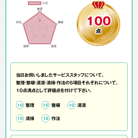
100
点
当日お伺いしましたサービススタッフについて、
整理・整頓・清潔・清掃・作法の5項目それぞれについて、
10点満点として評価点を付けて下さい。
整理
整頓
清潔
10
10
10
清掃
作法
10
10