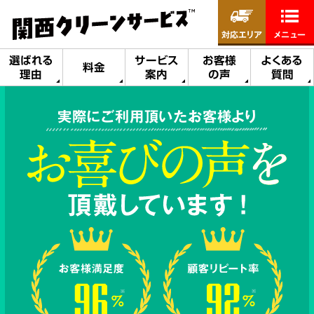
対応エリア
メニュー
選ばれる
サービス
お客様
よくある
料金
理由
案内
の声
質問
実際にご利用頂いたお客様より