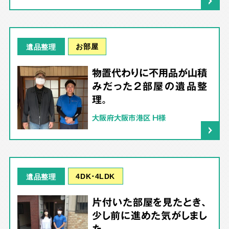
お部屋
遺品整理
物置代わりに不用品が山積
みだった2部屋の遺品整
理。
大阪府大阪市港区 H様
4DK･4LDK
遺品整理
片付いた部屋を見たとき、
少し前に進めた気がしまし
た。