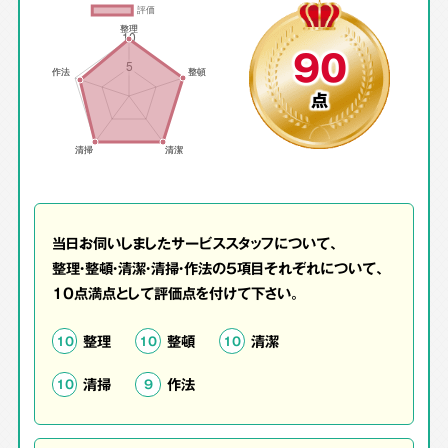
90
点
当日お伺いしましたサービススタッフについて、
整理・整頓・清潔・清掃・作法の5項目それぞれについて、
10点満点として評価点を付けて下さい。
整理
整頓
清潔
10
10
10
清掃
作法
10
9