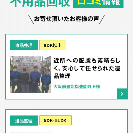
不用品回収
口コミ
情報
お寄せ頂いたお客様の声
6DK以上
遺品整理
近所への配慮も素晴らし
く、安心して任せられた遺
品整理
大阪府豊能郡豊能町 E様
5DK･5LDK
遺品整理