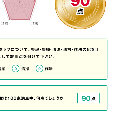
90
点
タッフについて、整理・整頓・清潔・清掃・作法の5項目
として評価点を付けて下さい。
清潔
清掃
作法
9
9
90
は100点満点中、何点でしょうか。
点