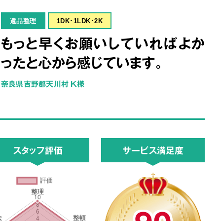
遺品整理
1DK･1LDK･2K
もっと早くお願いしていればよか
ったと心から感じています。
奈良県吉野郡天川村 K様
スタッフ評価
サービス満足度