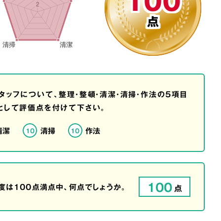
100
点
タッフについて、整理・整頓・清潔・清掃・作法の5項目
として評価点を付けて下さい。
清潔
清掃
作法
10
10
100
は100点満点中、何点でしょうか。
点