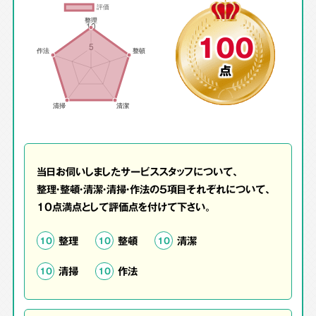
100
点
当日お伺いしましたサービススタッフについて、
整理・整頓・清潔・清掃・作法の5項目それぞれについて、
10点満点として評価点を付けて下さい。
整理
整頓
清潔
10
10
10
清掃
作法
10
10