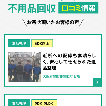
不用品回収
口コミ
情報
お寄せ頂いたお客様の声
6DK以上
遺品整理
近所への配慮も素晴らし
く、安心して任せられた遺
品整理
大阪府豊能郡豊能町 E様
5DK･5LDK
遺品整理