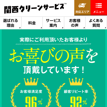
対応エリア
メニュー
選ばれる
サービス
お客様
よくある
料金
理由
案内
の声
質問
実際にご利用頂いたお客様より