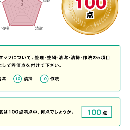
100
点
タッフについて、整理・整頓・清潔・清掃・作法の5項目
として評価点を付けて下さい。
清潔
清掃
作法
10
10
100
は100点満点中、何点でしょうか。
点