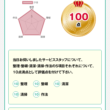
100
点
当日お伺いしましたサービススタッフについて、
整理・整頓・清潔・清掃・作法の5項目それぞれについて、
10点満点として評価点を付けて下さい。
整理
整頓
清潔
10
10
10
清掃
作法
10
10