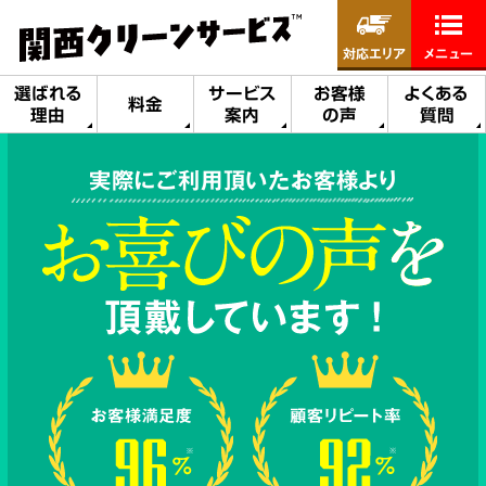
対応エリア
メニュー
選ばれる
サービス
お客様
よくある
料金
理由
案内
の声
質問
実際にご利用頂いたお客様より