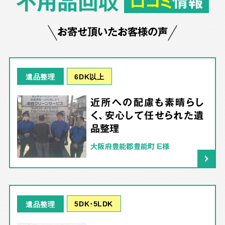
不用品回収
口コミ
情報
お寄せ頂いたお客様の声
6DK以上
遺品整理
近所への配慮も素晴らし
く、安心して任せられた遺
品整理
大阪府豊能郡豊能町 E様
5DK･5LDK
遺品整理