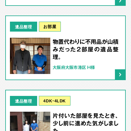
お部屋
遺品整理
物置代わりに不用品が山積
みだった2部屋の遺品整
理。
大阪府大阪市港区 H様
4DK･4LDK
遺品整理
片付いた部屋を見たとき、
少し前に進めた気がしまし
た。