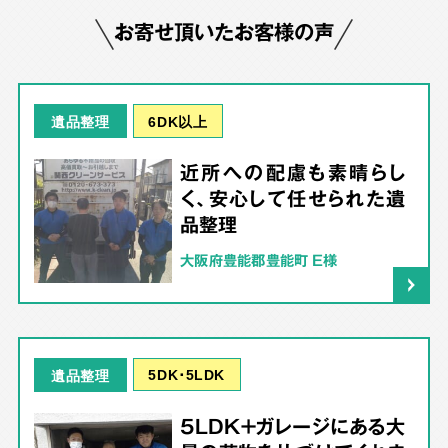
お寄せ頂いたお客様の声
6DK以上
遺品整理
近所への配慮も素晴らし
く、安心して任せられた遺
品整理
大阪府豊能郡豊能町 E様
5DK･5LDK
遺品整理
5LDK＋ガレージにある大