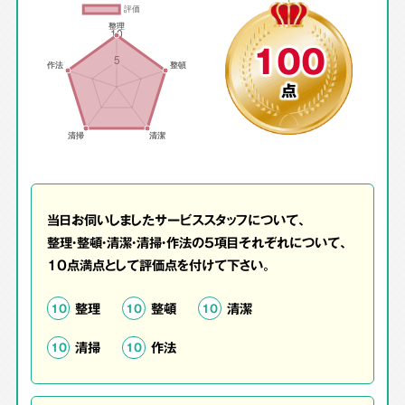
100
点
当日お伺いしましたサービススタッフについて、
整理・整頓・清潔・清掃・作法の5項目それぞれについて、
10点満点として評価点を付けて下さい。
整理
整頓
清潔
10
10
10
清掃
作法
10
10