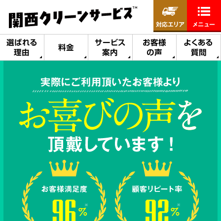
対応エリア
メニュー
選ばれる
サービス
お客様
よくある
料金
理由
案内
の声
質問
実際にご利用頂いたお客様より