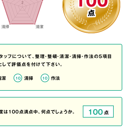
100
点
タッフについて、整理・整頓・清潔・清掃・作法の5項目
として評価点を付けて下さい。
清潔
清掃
作法
10
10
100
は100点満点中、何点でしょうか。
点