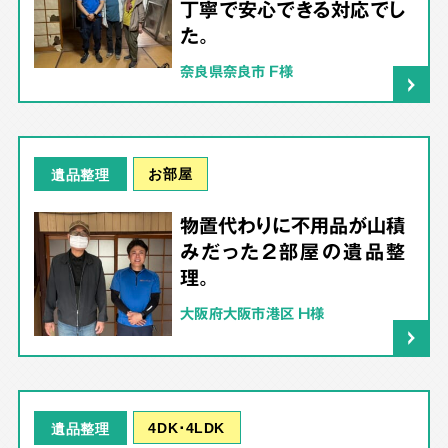
丁寧で安心できる対応でし
た。
奈良県奈良市 F様
お部屋
遺品整理
物置代わりに不用品が山積
みだった2部屋の遺品整
理。
大阪府大阪市港区 H様
4DK･4LDK
遺品整理