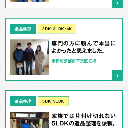
3DK･3LDK･4K
遺品整理
専門の方に頼んで本当に
よかったと思えました。
京都府京都市下京区 E様
5DK･5LDK
遺品整理
家族では片付け切れない
5LDKの遺品整理を依頼。