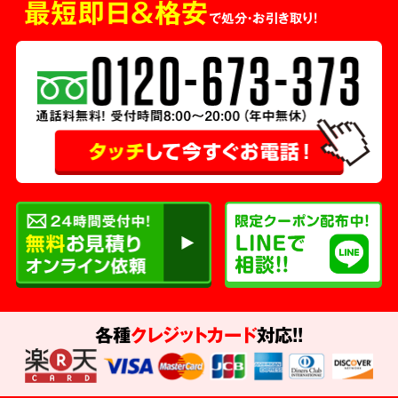
最短即日＆格安
で処分・お引き取り！
各種
クレジットカード
対応!!