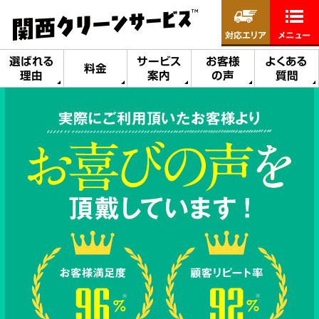
対応エリア
メニュー
選ばれる
サービス
お客様
よくある
料金
理由
案内
の声
質問
実際にご利用頂いたお客様より