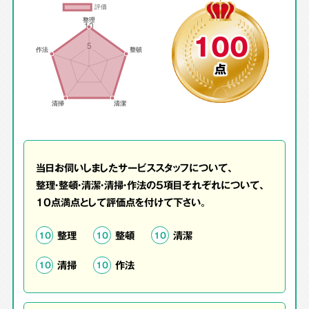
100
点
当日お伺いしましたサービススタッフについて、
整理・整頓・清潔・清掃・作法の5項目それぞれについて、
10点満点として評価点を付けて下さい。
整理
整頓
清潔
10
10
10
清掃
作法
10
10