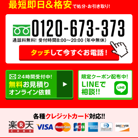
最短即日＆格安
で処分・お引き取り！
各種
クレジットカード
対応!!