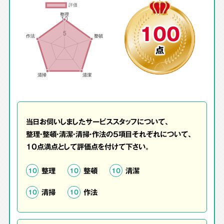
100
点
当日お伺いしましたサービススタッフについて、
整理・整頓・清潔・清掃・作法の5項目それぞれについて、
10点満点として評価点を付けて下さい。
整理
整頓
清潔
10
10
10
清掃
作法
10
10