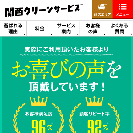
対応エリア
メニュー
選ばれる
サービス
お客様
よくある
料金
理由
案内
の声
質問
実際にご利用頂いたお客様より