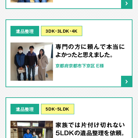
3DK･3LDK･4K
遺品整理
専門の方に頼んで本当に
よかったと思えました。
京都府京都市下京区 E様
5DK･5LDK
遺品整理
家族では片付け切れない
5LDKの遺品整理を依頼。