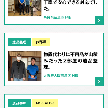
丁寧で安心できる対応でし
た。
奈良県奈良市 F様
お部屋
遺品整理
物置代わりに不用品が山積
みだった2部屋の遺品整
理。
大阪府大阪市港区 H様
4DK･4LDK
遺品整理