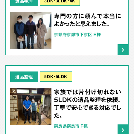
3DK･3LDK･4K
遺品整理
専門の方に頼んで本当に
よかったと思えました。
京都府京都市下京区 E様
5DK･5LDK
遺品整理
家族では片付け切れない
5LDKの遺品整理を依頼。
丁寧で安心できる対応でし
た。
奈良県奈良市 F様