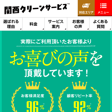
対応エリア
メニュー
選ばれる
サービス
お客様
よくある
料金
理由
案内
の声
質問
実際にご利用頂いたお客様より