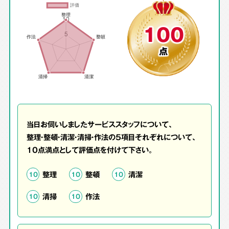
100
点
当日お伺いしましたサービススタッフについて、
整理・整頓・清潔・清掃・作法の5項目それぞれについて、
10点満点として評価点を付けて下さい。
整理
整頓
清潔
10
10
10
清掃
作法
10
10