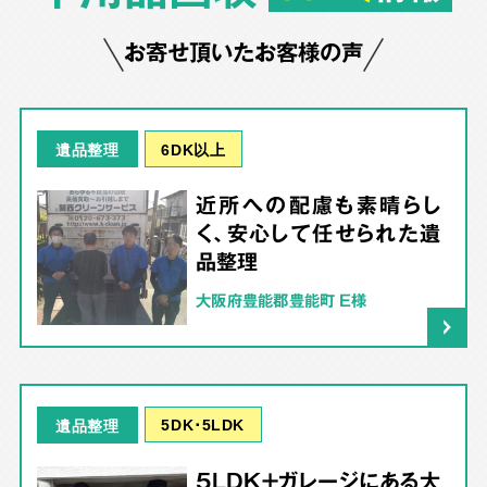
お寄せ頂いたお客様の声
6DK以上
遺品整理
近所への配慮も素晴らし
く、安心して任せられた遺
品整理
大阪府豊能郡豊能町 E様
5DK･5LDK
遺品整理
5LDK＋ガレージにある大