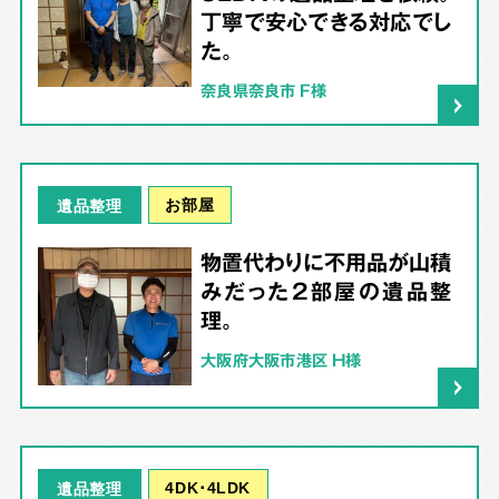
丁寧で安心できる対応でし
た。
奈良県奈良市 F様
お部屋
遺品整理
物置代わりに不用品が山積
みだった2部屋の遺品整
理。
大阪府大阪市港区 H様
4DK･4LDK
遺品整理