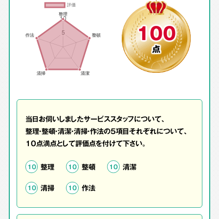
100
点
当日お伺いしましたサービススタッフについて、
整理・整頓・清潔・清掃・作法の5項目それぞれについて、
10点満点として評価点を付けて下さい。
整理
整頓
清潔
10
10
10
清掃
作法
10
10