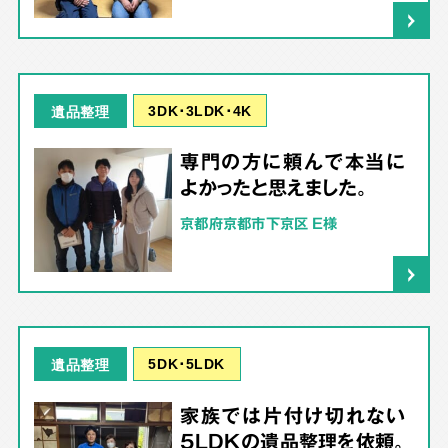
3DK･3LDK･4K
遺品整理
専門の方に頼んで本当に
よかったと思えました。
京都府京都市下京区 E様
5DK･5LDK
遺品整理
家族では片付け切れない
5LDKの遺品整理を依頼。