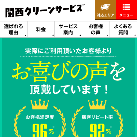
対応エリア
メニュー
選ばれる
サービス
お客様
よくある
料金
理由
案内
の声
質問
実際にご利用頂いたお客様より