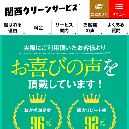
対応エリア
メニュー
選ばれる
サービス
お客様
よくある
料金
理由
案内
の声
質問
実際にご利用頂いたお客様より