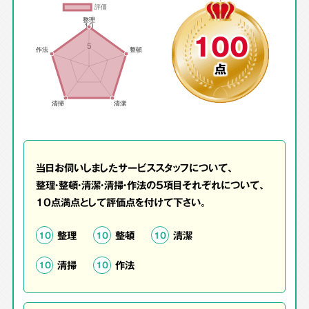
100
点
当日お伺いしましたサービススタッフについて、
整理・整頓・清潔・清掃・作法の5項目それぞれについて、
10点満点として評価点を付けて下さい。
整理
整頓
清潔
10
10
10
清掃
作法
10
10