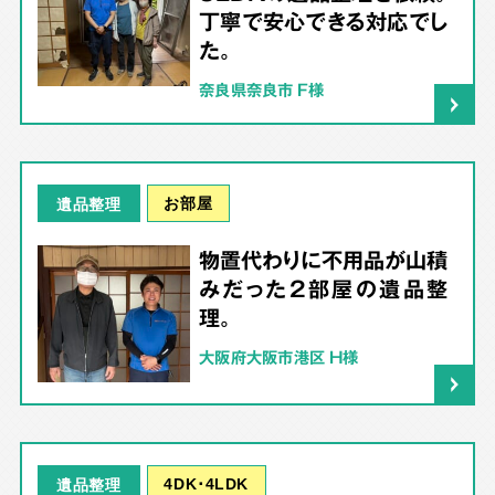
丁寧で安心できる対応でし
た。
奈良県奈良市 F様
お部屋
遺品整理
物置代わりに不用品が山積
みだった2部屋の遺品整
理。
大阪府大阪市港区 H様
4DK･4LDK
遺品整理