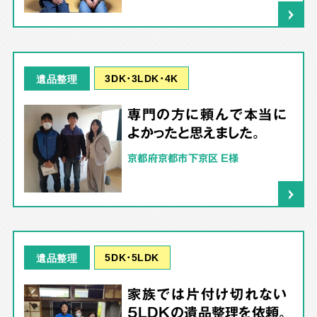
3DK･3LDK･4K
遺品整理
専門の方に頼んで本当に
よかったと思えました。
京都府京都市下京区 E様
5DK･5LDK
遺品整理
家族では片付け切れない
5LDKの遺品整理を依頼。