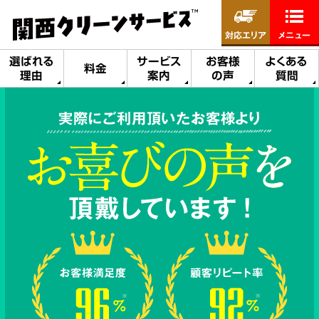
対応エリア
メニュー
選ばれる
サービス
お客様
よくある
料金
理由
案内
の声
質問
実際にご利用頂いたお客様より