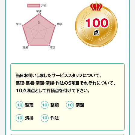
100
点
当日お伺いしましたサービススタッフについて、
整理・整頓・清潔・清掃・作法の5項目それぞれについて、
10点満点として評価点を付けて下さい。
整理
整頓
清潔
10
10
10
清掃
作法
10
10