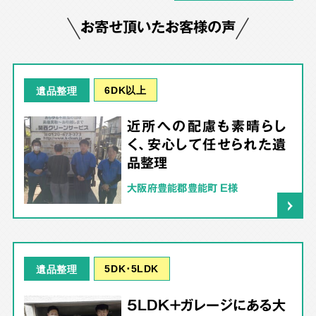
お寄せ頂いたお客様の声
6DK以上
遺品整理
近所への配慮も素晴らし
く、安心して任せられた遺
品整理
大阪府豊能郡豊能町 E様
5DK･5LDK
遺品整理
5LDK＋ガレージにある大